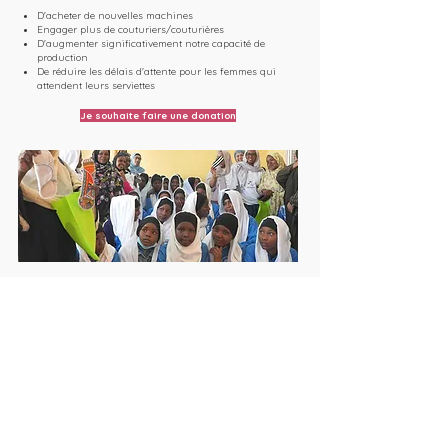
D'acheter de nouvelles machines
Engager plus de couturiers/couturières
D'augmenter significativement notre capacité de
production
De réduire les délais d'attente pour les femmes qui
attendent leurs serviettes
Je souhaite faire une donation
Sensibilisation
dans les établissements scolaires, maison de
quartier et lors de tables rondes
Afin de pouvoir sensibiliser les jeunes femmes,
mais aussi leur camarades, leur enseignants, leur
famille et la population en général, nous
organisons lors de chaque distribution des
séances d'informations sur les menstruations,
ainsi que l'utilisation du matériel que nous
fournissons.