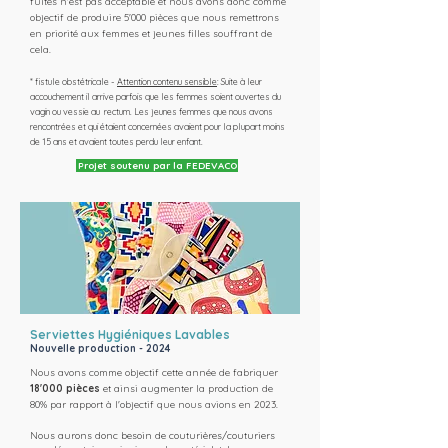
fuites n'est pas acceptable et nous avons donc comme
objectif de produire
5'000 pièces que nous remettrons
en priorité aux femmes et jeunes filles souffrant de
cela.
* fistule obstétricale -
Attention contenu sensible
: Suite à leur
accouchement il arrive parfois que les femmes soient ouvertes du
vagin ou vessie au rectum. Les jeunes femmes que nous avons
rencontrées et qui étaient concernées avaient pour la plupart moins
de 15 ans et avaient toutes perdu leur enfant.
Projet soutenu par la FEDEVACO
Serviettes Hygiéniques Lavables
Nouvelle production - 2024
Nous avons comme objectif cette année de fabriquer
18'000 pièces
et ainsi augmenter la production de
80% par rapport à l'objectif que nous avions en 2023.
Nous aurons donc besoin de couturières/couturiers