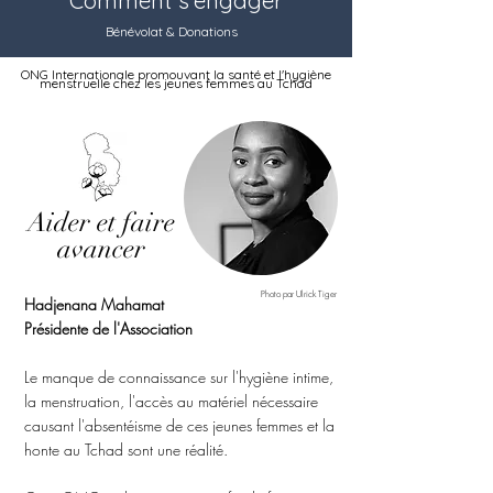
Comment s'engager
Bénévolat & Donations
ONG Internationale promouvant la santé et l
'hygiène
menstruelle chez les jeunes femmes a
u Tchad
Aider et faire
avancer
Photo par Ulrick Tiger
Hadjenana Mahamat
Présidente de l'Association
Le manque de connaissance sur l'hygiène intime,
la menstruation, l'accès au matériel nécessaire
causant l'absentéisme de ces jeunes femmes et la
honte au Tchad sont une réalité.