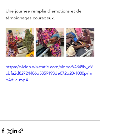
Une journée remplie d'émotions et de 
témoignages courageux.
https://video.wixstatic.com/video/94349b_a9
cbfa2d82724486b5359193de072b20/1080p/m
p4/file.mp4