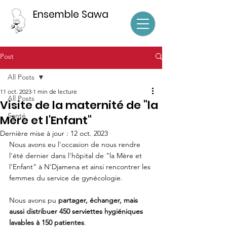
Ensemble Sawa
Post
All Posts
11 oct. 2023
1 min de lecture
All Posts
Visite de la maternité de "la
Santé
Mère et l'Enfant"
Dernière mise à jour :
12 oct. 2023
Nous avons eu l'occasion de nous rendre 
l'été dernier dans l'hôpital de "la Mère et 
l'Enfant" à N'Djamena et ainsi rencontrer les 
femmes du service de gynécologie.
Nous avons pu 
partager, échanger, mais 
aussi distribuer 450 serviettes hygiéniques 
lavables à 150 patientes
.