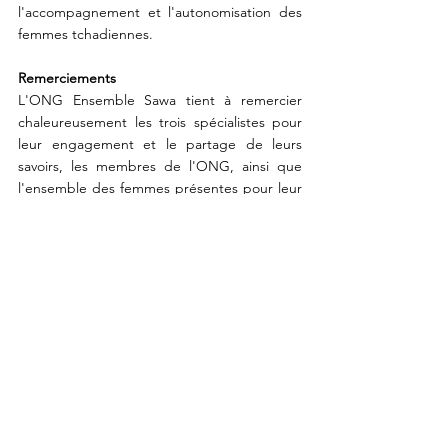
l'accompagnement et l'autonomisation des 
femmes tchadiennes.
Remerciements
L'ONG Ensemble Sawa tient à remercier 
chaleureusement les trois spécialistes pour 
leur engagement et le partage de leurs 
savoirs, les membres de l'ONG, ainsi que 
l'ensemble des femmes présentes pour leur 
participation active à cette table ronde riche 
en échanges et en apprentissage.
Ensemble, brisons le silence et prenons soin 
de notre santé gynécologique !