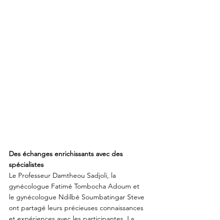
Des échanges enrichissants avec des 
spécialistes
Le Professeur Damtheou Sadjoli, la 
gynécologue Fatimé Tombocha Adoum et 
le gynécologue Ndilbé Soumbatingar Steve 
ont partagé leurs précieuses connaissances 
et expériences avec les participantes. La 